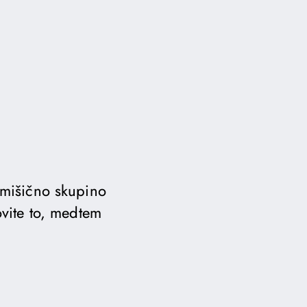
e mišično skupino
ovite to, medtem