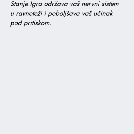
Stanje Igra održava vaš nervni sistem
u ravnoteži i poboljšava vaš učinak
pod pritiskom.