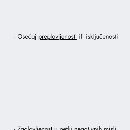
Osećaj
preplavljenosti
ili isključenosti
Zaglavljenost u
petlji negativnih misli