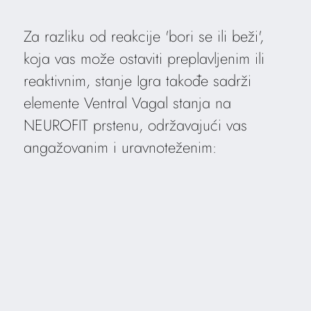
Za razliku od reakcije 'bori se ili beži',
koja vas može ostaviti preplavljenim ili
reaktivnim, stanje Igra takođe sadrži
elemente Ventral Vagal stanja na
NEUROFIT prstenu, održavajući vas
angažovanim i uravnoteženim: