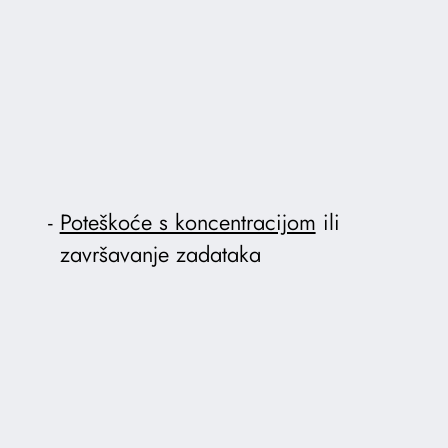
Poteškoće s koncentracijom
ili
završavanje zadataka