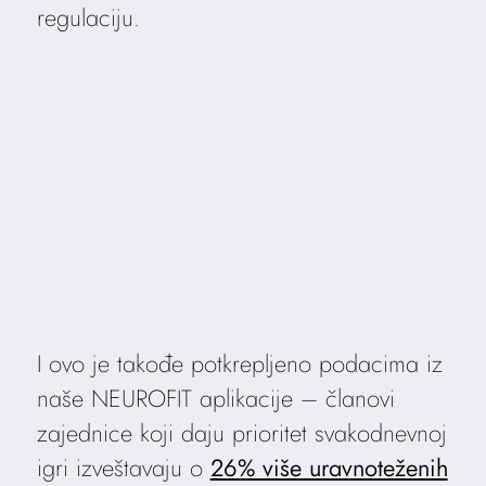
regulaciju.
I ovo je takođe potkrepljeno podacima iz
naše NEUROFIT aplikacije – članovi
zajednice koji daju prioritet svakodnevnoj
igri izveštavaju o
26% više uravnoteženih