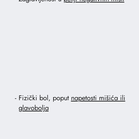
Fizički bol, poput
napetosti mišića ili
glavobolja