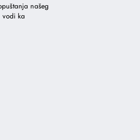
 opuštanja našeg
i vodi ka