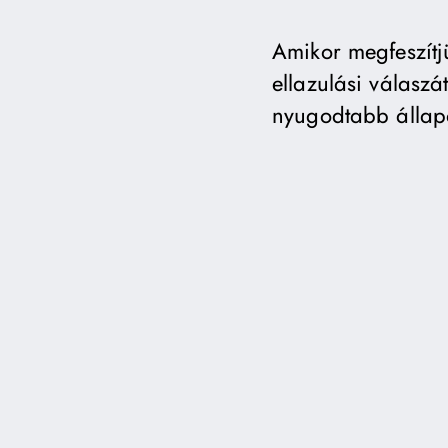
Amikor megfeszítj
ellazulási válaszá
nyugodtabb állap