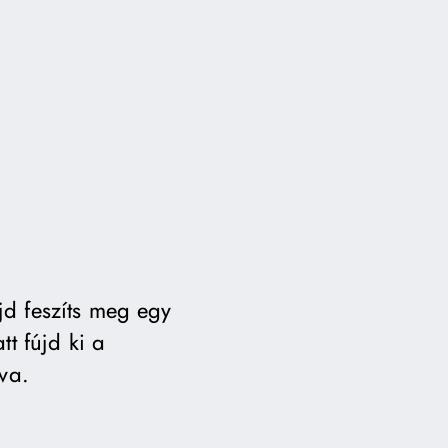
jd feszíts meg egy
t fújd ki a
va.