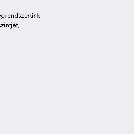
degrendszerünk
zintjét,