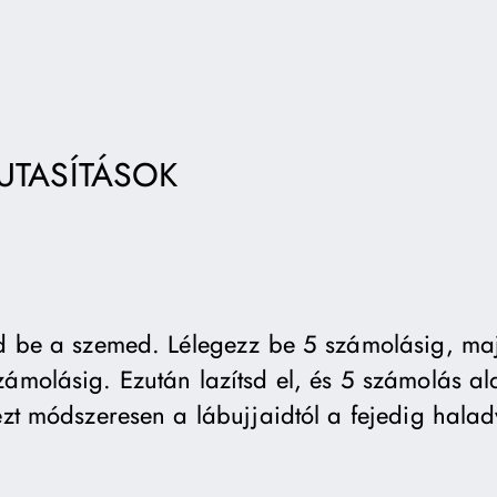
UTASÍTÁSOK
kd be a szemed. Lélegezz be 5 számolásig, ma
ámolásig. Ezután lazítsd el, és 5 számolás alat
ezt módszeresen a lábujjaidtól a fejedig halad