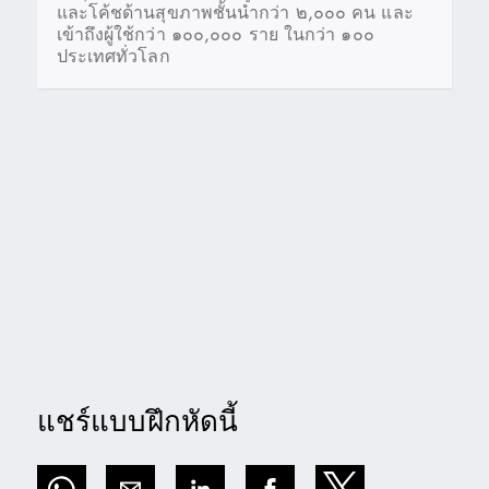
และโค้ชด้านสุขภาพชั้นนำกว่า ๒,๐๐๐ คน และ
เข้าถึงผู้ใช้กว่า ๑๐๐,๐๐๐ ราย ในกว่า ๑๐๐
ประเทศทั่วโลก
แชร์แบบฝึกหัดนี้