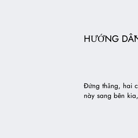
HƯỚNG DẪN
Đứng thẳng, hai c
này sang bên kia,