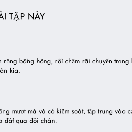
I TẬP NÀY
 rộng bằng hông, rồi chậm rãi chuyển trọng l
ân kia.
ộng mượt mà và có kiểm soát, tập trung vào 
ếp đất qua đôi chân.