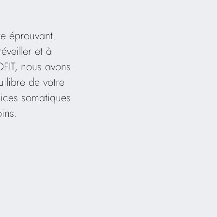
re éprouvant.
veiller et à
FIT, nous avons
ilibre de votre
rcices somatiques
ins.