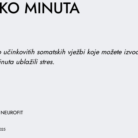
KO MINUTA
o učinkovitih somatskih vježbi koje možete izvo
nuta ublažili stres.
 NEUROFIT
025