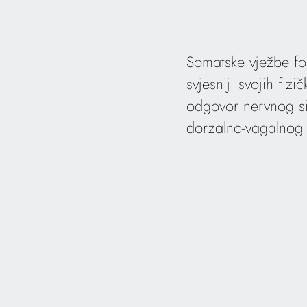
Somatske vježbe fo
svjesniji svojih fiz
odgovor nervnog sis
dorzalno-vagalno