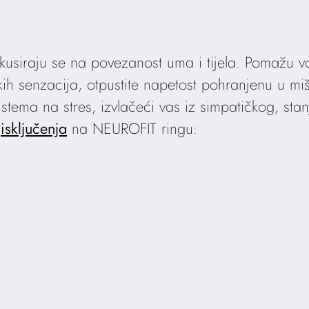
kusiraju se na povezanost uma i tijela. Pomažu 
ičkih senzacija, otpustite napetost pohranjenu u miši
tema na stres, izvlačeći vas iz simpatičkog, stanja
g
isključenja
na NEUROFIT ringu: