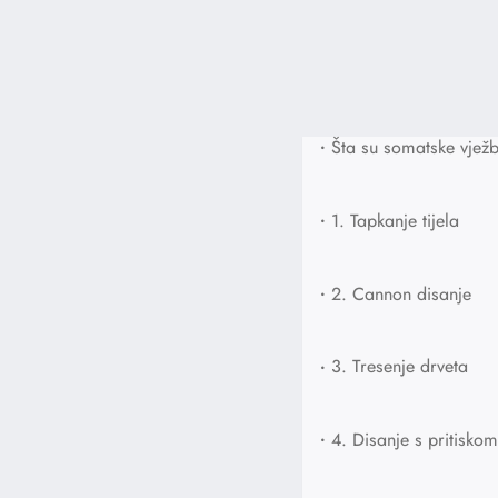
•
Šta su somatske vjež
•
1. Tapkanje tijela
•
2. Cannon disanje
•
3. Tresenje drveta
•
4. Disanje s pritisko