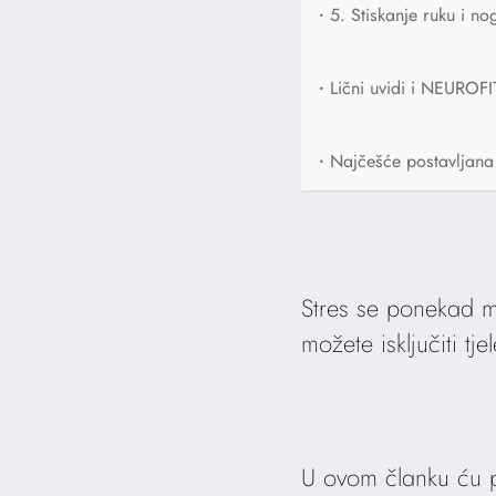
•
5. Stiskanje ruku i no
•
Lični uvidi i NEUROFI
•
Najčešće postavljana
Stres se ponekad
možete isključiti t
U ovom članku ću po