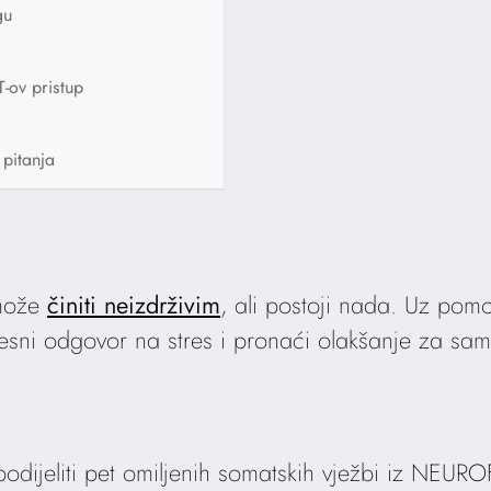
gu
T-ov pristup
 pitanja
 može
činiti neizdrživim
, ali postoji nada. Uz pom
jelesni odgovor na stres i pronaći olakšanje za sa
dijeliti pet omiljenih somatskih vježbi iz NEURO