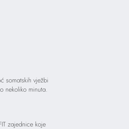
oć somatskih vježbi
mo nekoliko minuta.
FIT zajednice koje