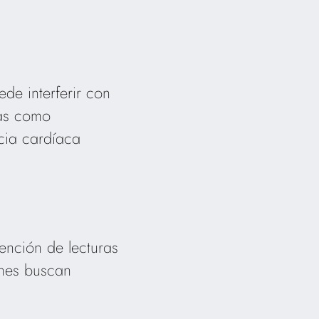
de interferir con
cas como
ncia cardíaca
tención de lecturas
enes buscan