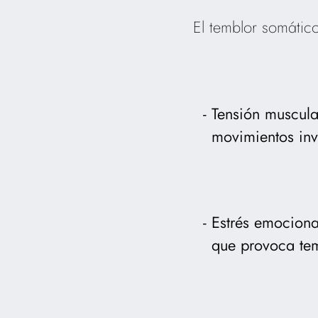
El temblor somático
Tensión muscula
movimientos inv
Estrés emociona
que provoca tem