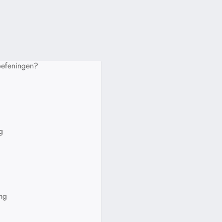
oefeningen?
g
ng