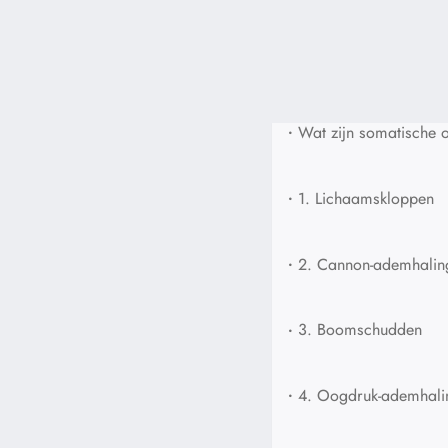
•
Wat zijn somatische 
•
1. Lichaamskloppen
•
2. Cannon-ademhalin
•
3. Boomschudden
•
4. Oogdruk-ademhali