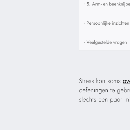
•
5. Arm- en beenknijp
•
Persoonlijke inzicht
•
Veelgestelde vragen
Stress kan soms
ov
oefeningen te gebru
slechts een paar mi