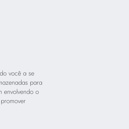
ndo você a se
armazenadas para
m envolvendo o
a promover