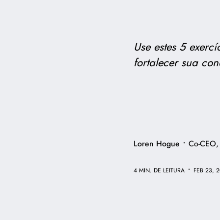
Use estes 5 exerc
fortalecer sua co
•
Loren Hogue
Co-CEO,
•
4 MIN. DE LEITURA
FEB 23, 