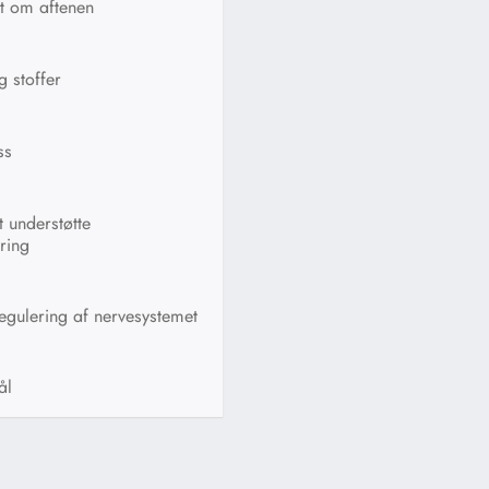
nt om aftenen
 stoffer
ss
t understøtte
ring
egulering af nervesystemet
ål