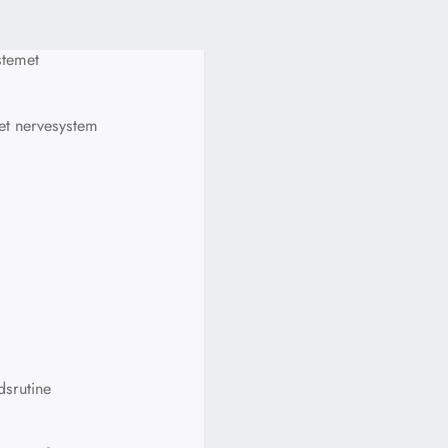
stemet
et nervesystem
dsrutine