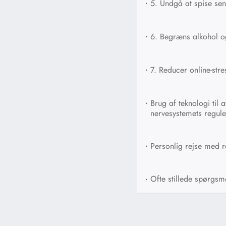
•
5. Undgå at spise se
•
6. Begræns alkohol og
•
7. Reducer online-stre
•
Brug af teknologi til a
nervesystemets regule
•
Personlig rejse med r
•
Ofte stillede spørgsm