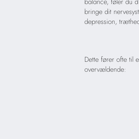
balance, føler du d
bringe dit nervesys
depression, træthe
Dette fører ofte til
overvældende: