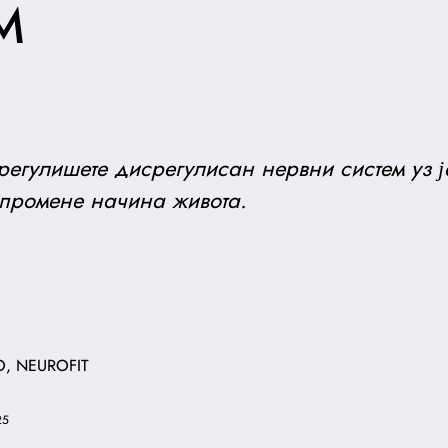
М
регулишете дисрегулисан нервни систем уз 
 промене начина живота.
O, NEUROFIT
25