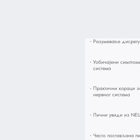
•
Разумевање дисрегу
•
Уобичајени симптом
система
•
Практични кораци з
нервног система
•
Лични увиди из NEU
•
Често постављана п