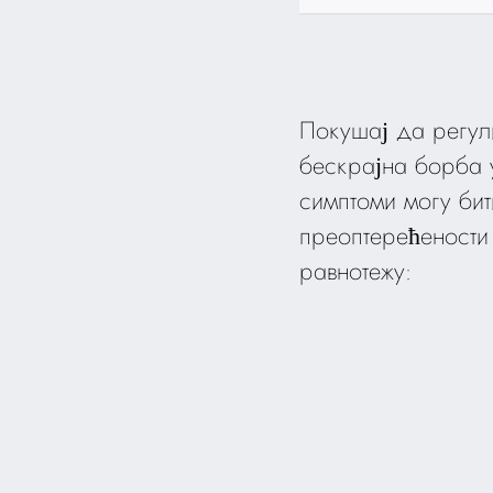
Покушај да регул
бескрајна борба 
симптоми могу бит
преоптерећености
равнотежу: