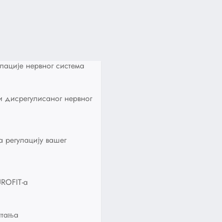
лације нервног система
и дисрегулисаног нервног
а регулацију вашег
ROFIT-а
итања