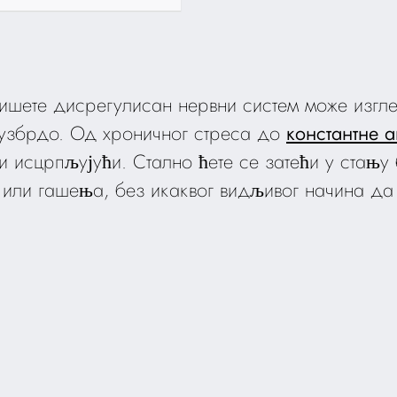
ишете дисрегулисан нервни систем може изгле
узбрдо. Од хроничног стреса до
константне 
и исцрпљујући. Стално ћете се затећи у стању 
 или гашења, без икаквог видљивог начина да