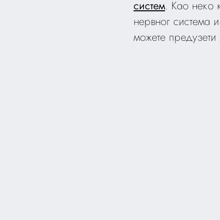
систем
. Као неко
нервног система и
можете предузети 