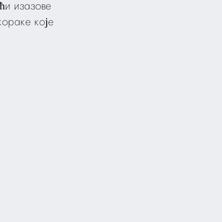
ећи изазове
кораке које