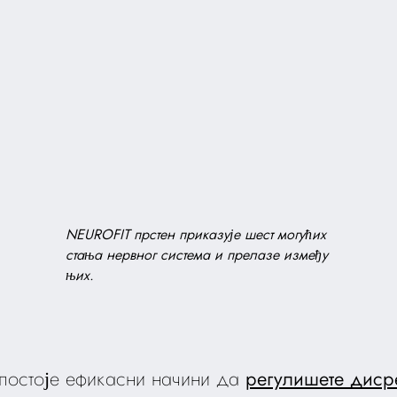
NEUROFIT прстен приказује шест могућих
стања нервног система и прелазе између
њих.
 постоје ефикасни начини да
регулишете диср