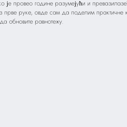
 ко је провео године разумејући и превазилаз
з прве руке, овде сам да поделим практичне 
да обновите равнотежу.