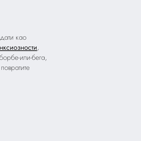
дати као
анксиозности
,
борбе-или-бега,
 повратите