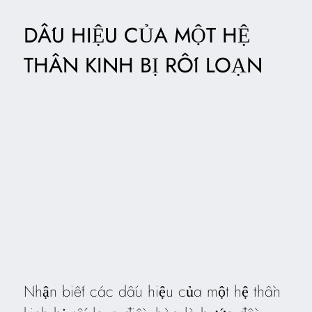
DẤU HIỆU CỦA MỘT HỆ
THẦN KINH BỊ RỐI LOẠN
Nhận biết các dấu hiệu của một hệ thần