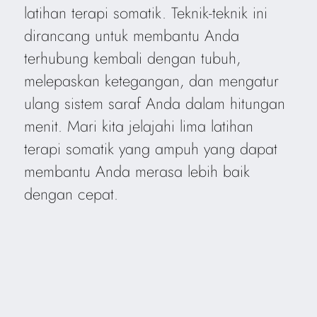
latihan terapi somatik. Teknik-teknik ini
dirancang untuk membantu Anda
terhubung kembali dengan tubuh,
melepaskan ketegangan, dan mengatur
ulang sistem saraf Anda dalam hitungan
menit. Mari kita jelajahi lima latihan
terapi somatik yang ampuh yang dapat
membantu Anda merasa lebih baik
dengan cepat.