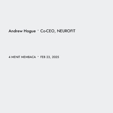
•
Andrew Hogue
Co-CEO, NEUROFIT
•
4 MENIT MEMBACA
FEB 23, 2025