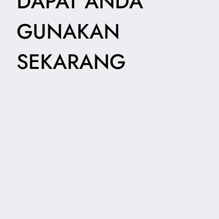
DAPAT ANDA
GUNAKAN
SEKARANG