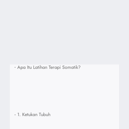
•
Apa Itu Latihan Terapi Somatik?
•
1. Ketukan Tubuh