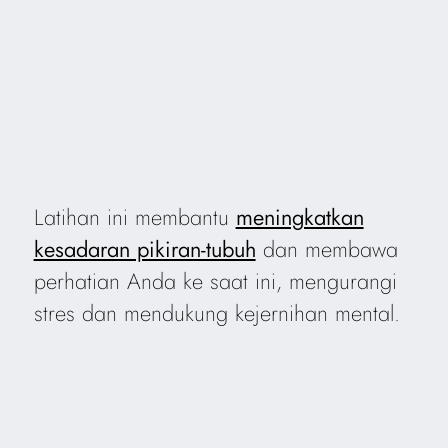
Latihan ini membantu
meningkatkan
kesadaran pikiran-tubuh
dan membawa
perhatian Anda ke saat ini, mengurangi
stres dan mendukung kejernihan mental.