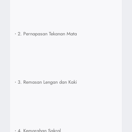
•
2. Pernapasan Tekanan Mata
•
3. Remasan Lengan dan Kaki
•
4. Kemarahan Sakral