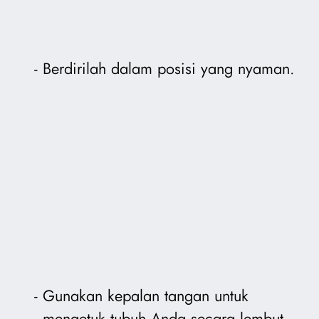
Berdirilah dalam posisi yang nyaman.
Gunakan kepalan tangan untuk
mengetuk tubuh Anda secara lembut,