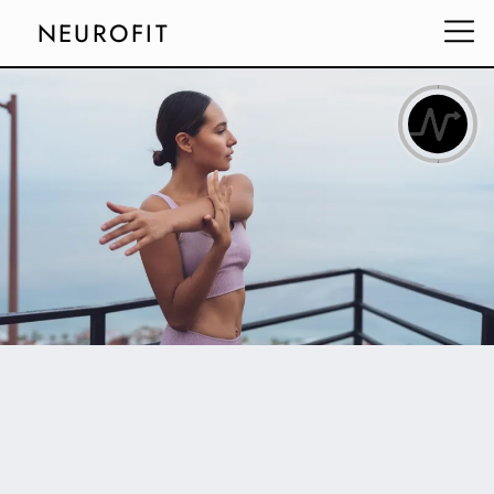
NEUROFIT