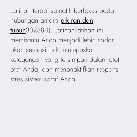
Latihan terapi somatik berfokus pada
hubungan antara
pikiran dan
tubuh
30238-1). Latihan-latihan ini
membantu Anda menjadi lebih sadar
akan sensasi fisik, melepaskan
ketegangan yang tersimpan dalam otot-
otot Anda, dan menonaktifkan respons
stres sistem saraf Anda.