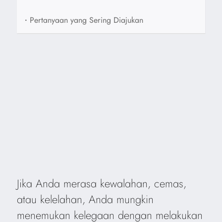
•
Pertanyaan yang Sering Diajukan
Jika Anda merasa kewalahan, cemas,
atau kelelahan, Anda mungkin
menemukan kelegaan dengan melakukan