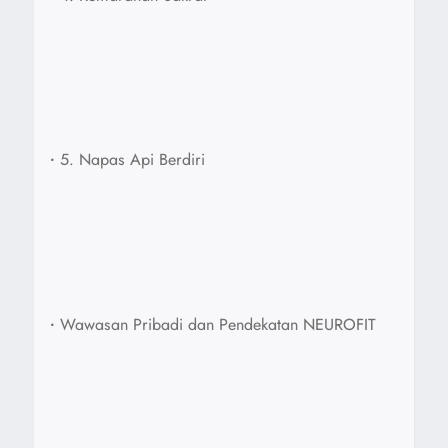
•
5. Napas Api Berdiri
•
Wawasan Pribadi dan Pendekatan NEUROFIT