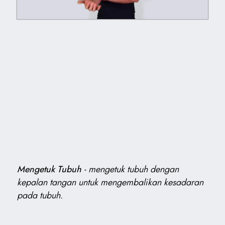
Mengetuk Tubuh
-
mengetuk tubuh dengan
kepalan tangan untuk mengembalikan kesadaran
pada tubuh.