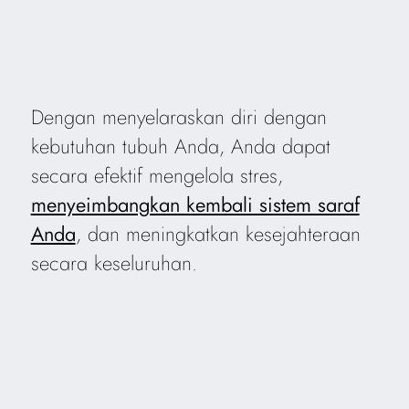
Dengan menyelaraskan diri dengan
kebutuhan tubuh Anda, Anda dapat
secara efektif mengelola stres,
menyeimbangkan kembali sistem saraf
Anda
, dan meningkatkan kesejahteraan
secara keseluruhan.