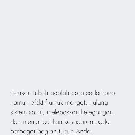
Ketukan tubuh adalah cara sederhana
namun efektif untuk mengatur ulang
sistem saraf, melepaskan ketegangan,
dan menumbuhkan kesadaran pada
berbagai bagian tubuh Anda.