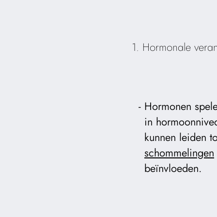
1. Hormonale vera
Hormonen spelen
in hormoonnivea
kunnen leiden t
schommelingen
beïnvloeden.