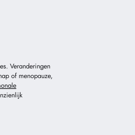
ies. Veranderingen
chap of menopauze,
onale
zienlijk