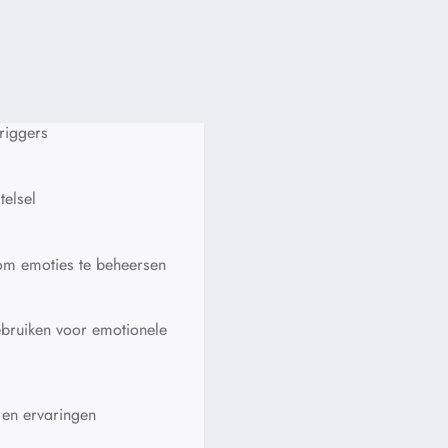
triggers
telsel
om emoties te beheersen
ruiken voor emotionele
n en ervaringen