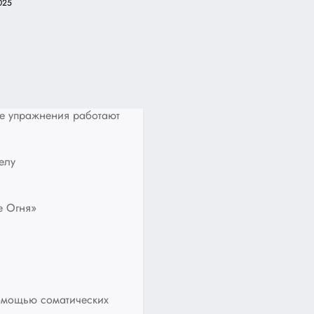
025
е упражнения работают
елу
е Огня»
омощью соматических