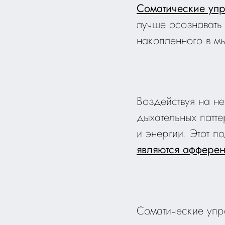
Соматические уп
лучше осознавать
накопленного в м
Воздействуя на н
дыхательных патте
и энергии. Этот 
являются аффере
Соматические уп