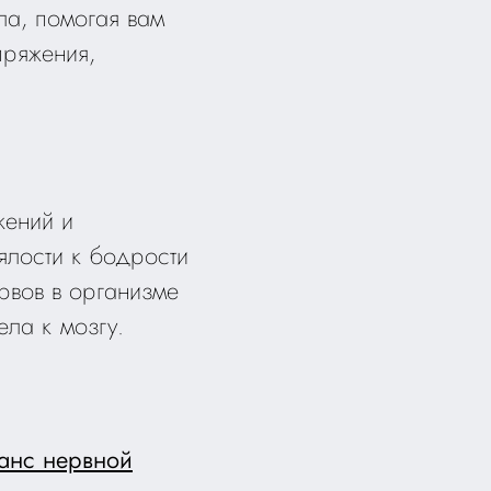
ла, помогая вам
пряжения,
жений и
вялости к бодрости
рвов в организме
ела к мозгу.
ланс нервной