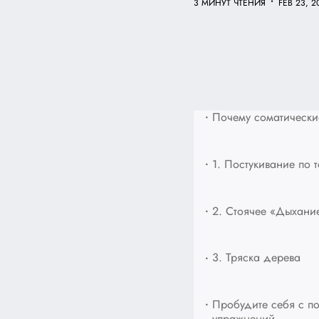
•
3 МИНУТ ЧТЕНИЯ
FEB 23, 2
•
Почему соматически
•
1. Постукивание по т
•
2. Стоячее «Дыхани
•
3. Тряска дерева
•
Пробудите себя с п
упражнений