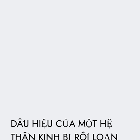
DẤU HIỆU CỦA MỘT HỆ
THẦN KINH BỊ RỐI LOẠN