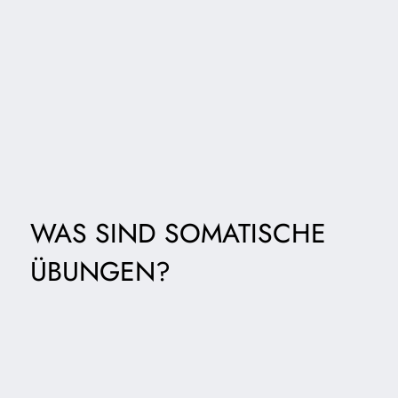
WAS SIND SOMATISCHE
ÜBUNGEN?