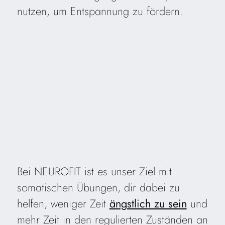
nutzen, um Entspannung zu fördern.
Bei NEUROFIT ist es unser Ziel mit
somatischen Übungen, dir dabei zu
helfen, weniger Zeit
ängstlich zu sein
und
mehr Zeit in den regulierten Zuständen an