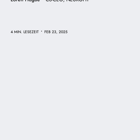
•
4 MIN. LESEZEIT
FEB 23, 2025