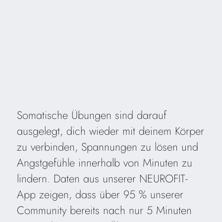
Somatische Übungen sind darauf
ausgelegt, dich wieder mit deinem Körper
zu verbinden, Spannungen zu lösen und
Angstgefühle innerhalb von Minuten zu
lindern. Daten aus unserer NEUROFIT-
App zeigen, dass über 95 % unserer
Community bereits nach nur 5 Minuten