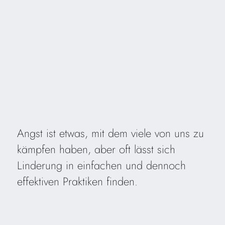
Angst ist etwas, mit dem viele von uns zu
kämpfen haben, aber oft lässt sich
Linderung in einfachen und dennoch
effektiven Praktiken finden.