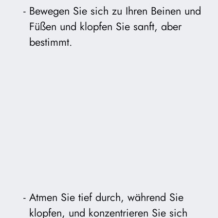
Bewegen Sie sich zu Ihren Beinen und
Füßen und klopfen Sie sanft, aber
bestimmt.
Atmen Sie tief durch, während Sie
klopfen, und konzentrieren Sie sich