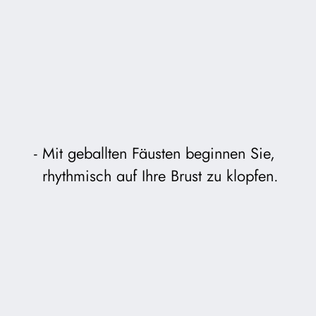
Mit geballten Fäusten beginnen Sie,
rhythmisch auf Ihre Brust zu klopfen.