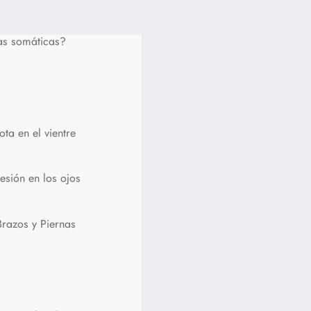
as somáticas?
ta en el vientre
esión en los ojos
razos y Piernas