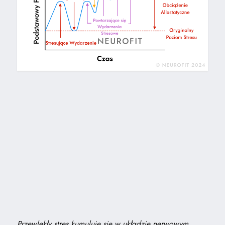
Przewlekły stres kumuluje się w układzie nerwowym,