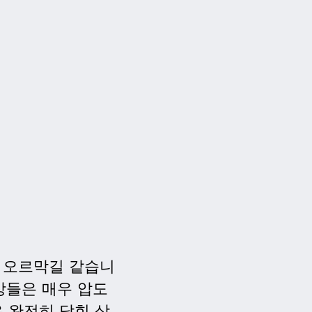
 오르막길 같습니
상들은 매우 압도
은 완전히 닫힌 상